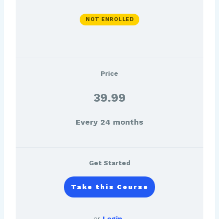
NOT ENROLLED
Price
39.99
Every 24 months
Get Started
or
Login