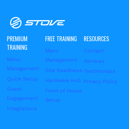
PREMIUM
FREE TRAINING
RESOURCES
TRAINING
Menu
Contact
Menu
Management
Services
Management
Site Readiness
Testimonials
Quick Setup
Hardware Hub
Privacy Policy
Guest
Front of House
Engagement
Setup
Integrations